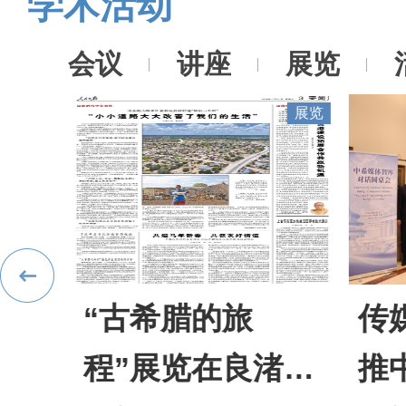
学术活动
会议
讲座
展览
展览
会议
传媒架通途，助
融
渚博
推中希文明相知
启