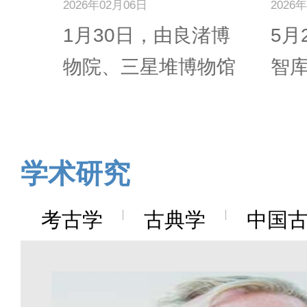
相融——中希媒
2026年05月29日
2026
渚博
5月21日，“中希媒体
在
体智库对话圆桌
物馆
智库对话圆桌会”在中
神
会在雅典举行
共同
国古典文明研究院举
娶
..
行。来自中国...
尼拉
阅读更多>>
阅
学术研究
考古学
古典学
中国