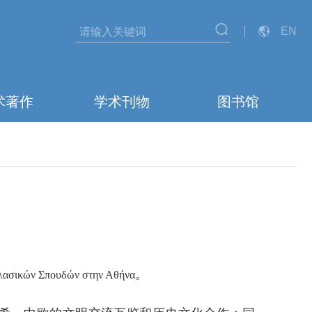
EN
术著作
学术刊物
图书馆
。
λασικών Σπουδών στην Αθήνα